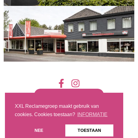
Algemene Voorwaarden
XXL Reclamegroep maakt gebruik van
cookies. Cookies toestaan?
INFORMATIE
© 2026 XXL Reclamegroep
|
NEE
TOESTAAN
Ontwikkeld door
<
InDiv
>
Solutions B.V.